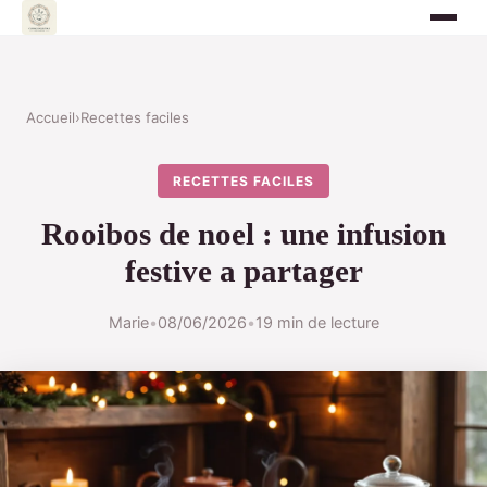
Accueil
›
Recettes faciles
RECETTES FACILES
Rooibos de noel : une infusion
festive a partager
Marie
•
08/06/2026
•
19 min de lecture